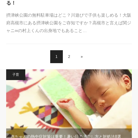
る！
摂津峡公園の無料駐車場はどこ？川遊びで子供も楽しめる！大阪
府高槻市にある摂津峡公園をご存知ですか？高槻市と言えば関ジ
ャニ∞の村上くんの出身地でもあること…
1
2
»
子育
赤ちゃんの熱中症対策は重要！暑い日の過ごし方と対処法8選