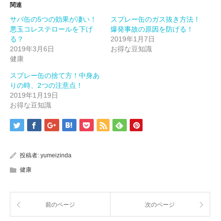
ド
さ
ド
関連
ウ
い
ウ
で
(新
で
サバ缶の5つの効果が凄い！
スプレー缶のガス抜き方法！
開
し
開
き
い
き
悪玉コレステロールを下げ
爆発事故の原因を防げる！
ま
ウ
ま
す)
ィ
す)
る？
2019年1月7日
ン
2019年3月6日
お得な豆知識
ド
ウ
健康
で
開
き
スプレー缶の捨て方！中身あ
ま
す)
りの時、2つの注意点！
2019年1月19日
お得な豆知識
投稿者:
yumeizinda
健康
前のページ
次のページ