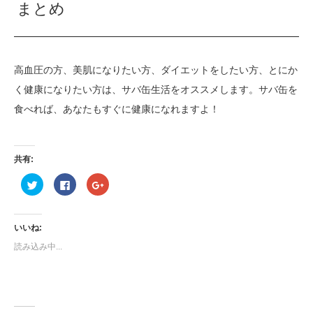
まとめ
高血圧の方、美肌になりたい方、ダイエットをしたい方、とにか
く健康になりたい方は、サバ缶生活をオススメします。サバ缶を
食べれば、あなたもすぐに健康になれますよ！
共有:
ク
Facebook
ク
リ
で
リ
ッ
共
ッ
ク
有
ク
し
す
し
て
る
て
いいね:
Twitter
に
Google+
で
は
で
読み込み中...
共
ク
共
有
リ
有
(新
ッ
(新
し
ク
し
い
し
い
ウ
て
ウ
ィ
く
ィ
ン
だ
ン