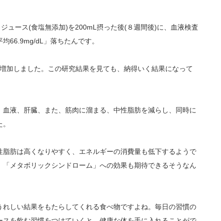
ジュース(食塩無添加)を200mL摂った後(８週間後)に、血液検査
6.9mg/dL」落ちたんです。
」も増加しました。この研究結果を見ても、納得いく結果になって
、血液、肝臓、また、筋肉に溜まる、中性脂肪を減らし、同時に
た。
性脂肪は高くなりやすく、エネルギーの消費量も低下するようで
、「メタボリックシンドローム」への効果も期待できるそうなん
うれしい結果をもたらしてくれる食べ物ですよね。毎日の習慣の
ースを飲む習慣をつけていくと、健康な体を手に入れることがで