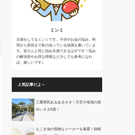
ミンミ
主婦をしてるミンミです。子供やお金の悩み。料
理から美容まで私の知っている知識を書いていま
す。皆さんと同じ悩み共感できるはずです！悩み
の解決策やお得な情報など少しでも参考になれ
ば、嬉しいです♪
人気記事だよ～
三重県民あるあるネタ！方言や地域の面
白いネタ9選！
えごま油の危険なメーカーを暴露！効能