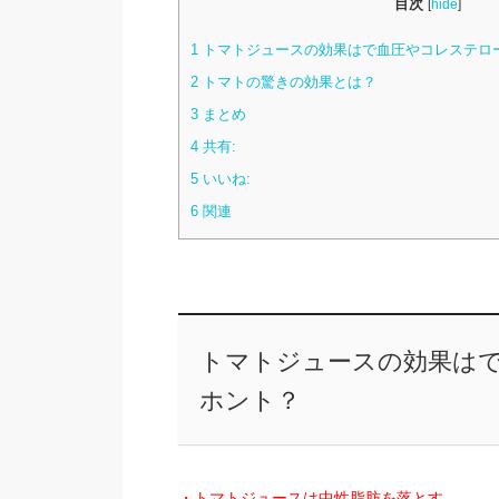
目次
[
hide
]
1
トマトジュースの効果はで血圧やコレステロ
2
トマトの驚きの効果とは？
3
まとめ
4
共有:
5
いいね:
6
関連
トマトジュースの効果は
ホント？
・トマトジュースは中性脂肪を落とす