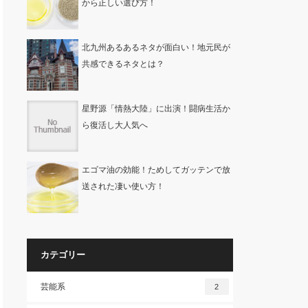
から正しい選び方！
北九州あるあるネタが面白い！地元民が
共感できるネタとは？
星野源「情熱大陸」に出演！闘病生活か
ら復活し大人気へ
エゴマ油の効能！ためしてガッテンで放
送された凄い使い方！
カテゴリー
芸能系
2