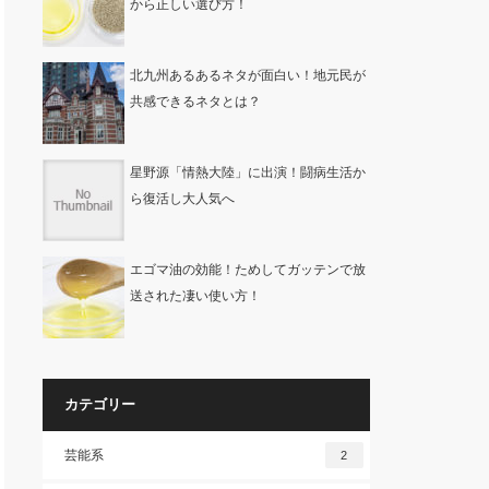
から正しい選び方！
北九州あるあるネタが面白い！地元民が
共感できるネタとは？
星野源「情熱大陸」に出演！闘病生活か
ら復活し大人気へ
エゴマ油の効能！ためしてガッテンで放
送された凄い使い方！
カテゴリー
芸能系
2