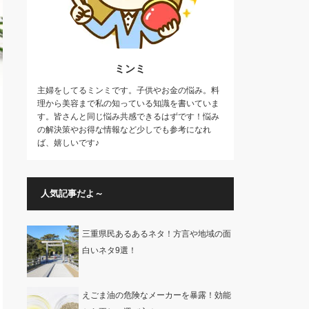
ミンミ
主婦をしてるミンミです。子供やお金の悩み。料
理から美容まで私の知っている知識を書いていま
す。皆さんと同じ悩み共感できるはずです！悩み
の解決策やお得な情報など少しでも参考になれ
ば、嬉しいです♪
人気記事だよ～
三重県民あるあるネタ！方言や地域の面
白いネタ9選！
えごま油の危険なメーカーを暴露！効能