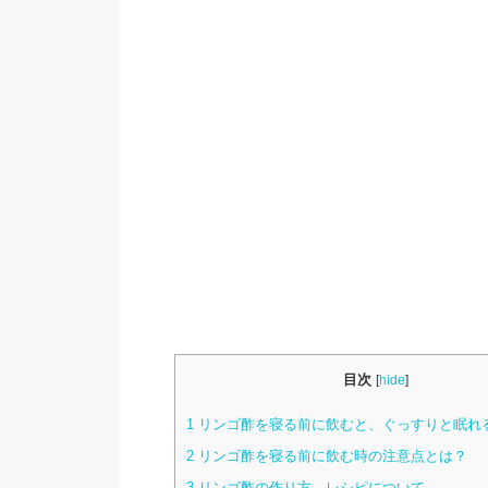
目次
[
hide
]
1
リンゴ酢を寝る前に飲むと、ぐっすりと眠れ
2
リンゴ酢を寝る前に飲む時の注意点とは？
3
リンゴ酢の作り方、レシピについて