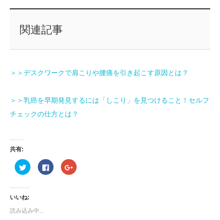
関連記事
＞＞デスクワークで肩こりや腰痛を引き起こす原因とは？
＞＞乳癌を早期発見するには「しこり」を見つけること！セルフ
チェックの仕方とは？
共有:
ク
Facebook
ク
リ
で
リ
ッ
共
ッ
ク
有
ク
し
す
し
て
る
て
いいね:
Twitter
に
Google+
で
は
で
読み込み中...
共
ク
共
有
リ
有