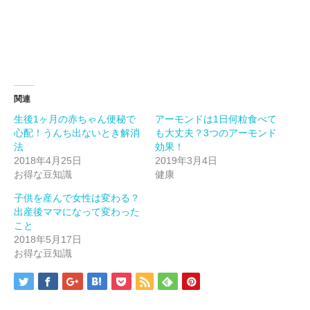
(新
ッ
(新
し
ク
し
い
し
い
ウ
て
ウ
ィ
く
ィ
ン
だ
ン
ド
さ
ド
ウ
い
ウ
で
(新
で
開
し
開
き
い
き
ま
ウ
ま
関連
す)
ィ
す)
ン
生後1ヶ月の赤ちゃん便秘で
アーモンドは1日何粒食べて
ド
ウ
心配！うんち出ないとき解消
も大丈夫？3つのアーモンド
で
開
法
効果！
き
2018年4月25日
2019年3月4日
ま
す)
お得な豆知識
健康
子供を産んで女性は変わる？
出産後ママになって変わった
こと
2018年5月17日
お得な豆知識