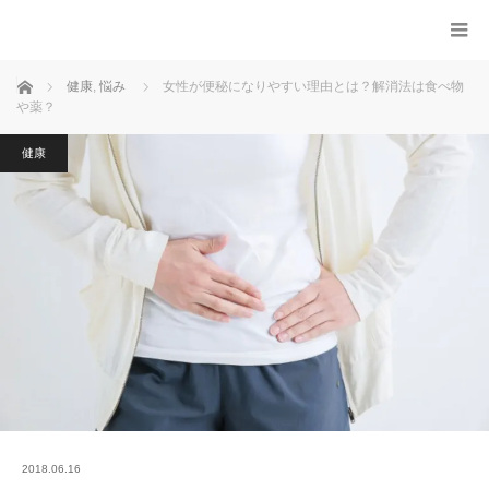
ホーム
健康
,
悩み
女性が便秘になりやすい理由とは？解消法は食べ物
や薬？
健康
2018.06.16