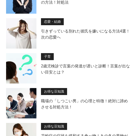
の方法！対処法
恋愛・結婚
引きずっている別れた彼氏を嫌いになる方法4選！
次の恋愛へ
子育
2歳児検診で言葉の発達が遅いと診断！言葉が出な
い目安とは？
お得な豆知識
職場の「しつこい男」の心理と特徴！絶対に諦め
させる対処方法！
お得な豆知識
花粉症の症状を緩和する食べ物！あの冬の果物が