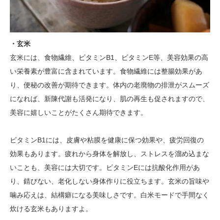
・玄米
玄米には、食物繊維、ビタミンB1、ビタミンE等、美容効果の高
い栄養素が豊富に含まれています。食物繊維には整腸効果があ
り、便秘の改善が期待できます。体内の老廃物の排泄がスムーズ
になれば、新陳代謝も活発になり、肌の再生も促されますので、
美容に嬉しいことがたくさん期待できます。
ビタミンB1には、皮膚や粘膜を健康に保つ効果や、疲労回復の
効果もあります。疲れから身体を解放し、ストレスを溜め込まな
いことも、美容には大切です。ビタミンEには抗酸化作用があ
り、錆びない、老化しない身体作りに役立ちます。玄米の旨味や
噛み応えは、結構癖になる美味しさです。白米モードで手間なく
炊ける玄米もありますよ。