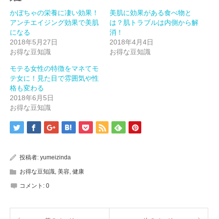
す)
ィ
す)
ン
かぼちゃの栄養に凄い効果！
美肌に効果がある食べ物と
ド
ウ
アンチエイジング効果で美肌
は？肌トラブルは内側から解
で
開
になる
消！
き
2018年5月27日
2018年4月4日
ま
す)
お得な豆知識
お得な豆知識
モテる女性の特徴をマネてモ
テ女に！見た目で雰囲気や性
格も変わる
2018年6月5日
お得な豆知識
投稿者:
yumeizinda
お得な豆知識
,
美容
,
健康
コメント:
0