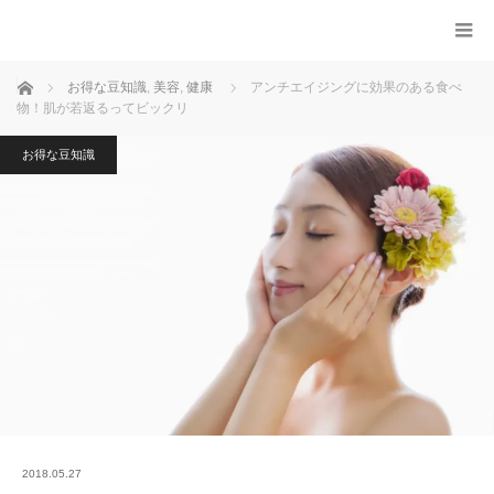
ホーム
お得な豆知識
,
美容
,
健康
アンチエイジングに効果のある食べ
物！肌が若返るってビックリ
お得な豆知識
2018.05.27