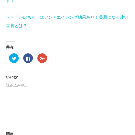
す！
＞＞「かぼちゃ」はアンチエイジング効果あり！美肌になる凄い
栄養とは？
共有:
ク
Facebook
ク
リ
で
リ
ッ
共
ッ
ク
有
ク
し
す
し
て
る
て
いいね:
Twitter
に
Google+
で
は
で
読み込み中...
共
ク
共
有
リ
有
(新
ッ
(新
し
ク
し
い
し
い
ウ
て
ウ
ィ
く
ィ
ン
だ
ン
ド
さ
ド
ウ
い
ウ
で
(新
で
開
し
開
き
い
き
ま
ウ
ま
関連