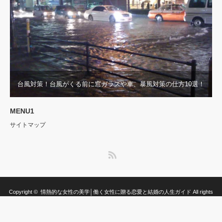
台風対策！台風がくる前に窓ガラスや車、暴風対策の仕方10選！
MENU1
サイトマップ
RSS
Copyright ©
情熱的な女性の美学│働く女性に贈る恋愛と結婚の人生ガイド
All rights
reserved.