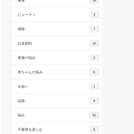
健康
39
ビューティ
3
掃除
7
お金節約
16
産後の悩み
2
赤ちゃんの悩み
6
出会い
1
話題
9
悩み
92
千葉県を楽しむ
6