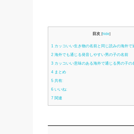
目次
[
hide
]
1
カッコいい生き物の名前と同じ読みの海外で
2
海外でも通じる発音しやすい男の子の名前
3
カッコいい意味のある海外で通じる男の子の
4
まとめ
5
共有:
6
いいね:
7
関連