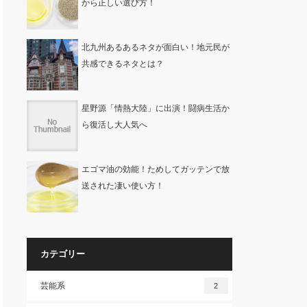
から正しい選び方！
北九州あるあるネタが面白い！地元民が
共感できるネタとは？
星野源「情熱大陸」に出演！闘病生活か
ら復活し大人気へ
エゴマ油の効能！ためしてガッテンで放
送された凄い使い方！
カテゴリー
芸能系
2