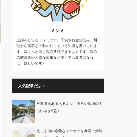
ミンミ
主婦をしてるミンミです。子供やお金の悩み。料
理から美容まで私の知っている知識を書いていま
す。皆さんと同じ悩み共感できるはずです！悩み
の解決策やお得な情報など少しでも参考になれ
ば、嬉しいです♪
人気記事だよ～
三重県民あるあるネタ！方言や地域の面
白いネタ9選！
えごま油の危険なメーカーを暴露！効能