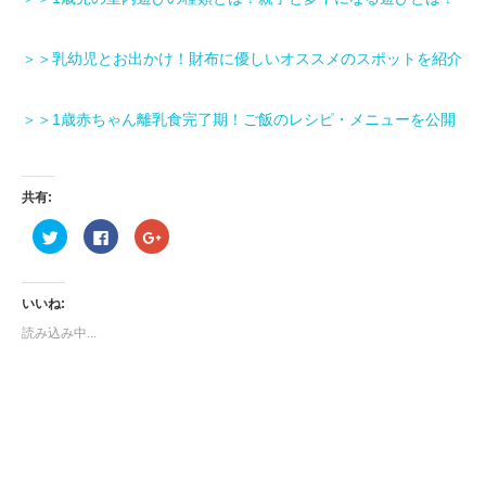
＞＞乳幼児とお出かけ！財布に優しいオススメのスポットを紹介
＞＞1歳赤ちゃん離乳食完了期！ご飯のレシピ・メニューを公開
共有:
ク
Facebook
ク
リ
で
リ
ッ
共
ッ
ク
有
ク
し
す
し
て
る
て
いいね:
Twitter
に
Google+
で
は
で
読み込み中...
共
ク
共
有
リ
有
(新
ッ
(新
し
ク
し
い
し
い
ウ
て
ウ
ィ
く
ィ
ン
だ
ン
ド
さ
ド
ウ
い
ウ
で
(新
で
開
し
開