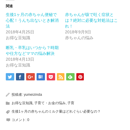
き
い
き
ま
ウ
ま
関連
す)
ィ
す)
ン
生後1ヶ月の赤ちゃん便秘で
赤ちゃんが咳で吐く症状と
ド
ウ
心配！うんち出ないとき解消
は？絶対に必要な対処法はこ
で
開
法
れ！
き
2018年4月25日
2018年9月9日
ま
す)
お得な豆知識
赤ちゃんの悩み
断乳・卒乳はいつから？時期
や仕方などママの悩み解決
2018年4月13日
お得な豆知識
投稿者:
yumeizinda
お得な豆知識
,
子育て・お金の悩み
,
子育
生後1ヶ月の赤ちゃんのミルク量はどれぐらい必要なの？
コメント:
0