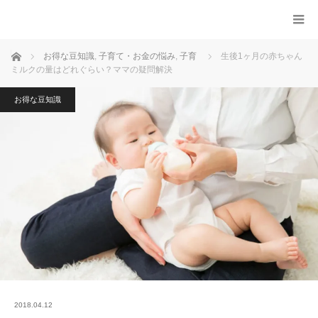
ホーム
お得な豆知識
,
子育て・お金の悩み
,
子育
生後1ヶ月の赤ちゃん
ミルクの量はどれぐらい？ママの疑問解決
お得な豆知識
2018.04.12