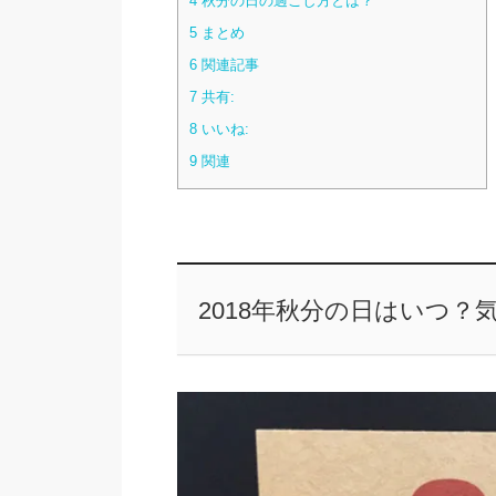
4
秋分の日の過ごし方とは？
5
まとめ
6
関連記事
7
共有:
8
いいね:
9
関連
2018年秋分の日はいつ？