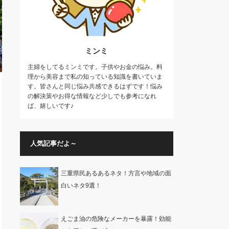
ミンミ
主婦をしてるミンミです。子供やお金の悩み。料
理から美容まで私の知っている知識を書いていま
す。皆さんと同じ悩み共感できるはずです！悩み
の解決策やお得な情報など少しでも参考になれ
ば、嬉しいです♪
人気記事だよ～
三重県民あるあるネタ！方言や地域の面
白いネタ9選！
えごま油の危険なメーカーを暴露！効能