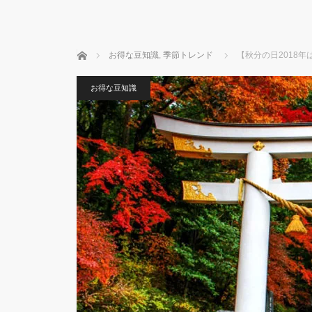
ホーム
お得な豆知識
,
季節トレンド
【秋分の日2018
お得な豆知識