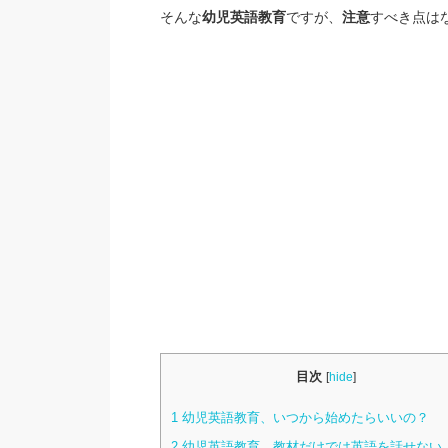
そんな
幼児
英語教育
ですが、
注意
すべき点は
目次
[
hide
]
1
幼児英語教育、いつから始めたらいいの？
2
幼児英語教育、教材だけでは英語を話せない