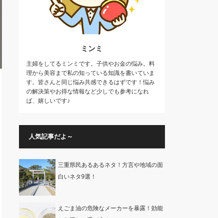
ミンミ
主婦をしてるミンミです。子供やお金の悩み。料
理から美容まで私の知っている知識を書いていま
す。皆さんと同じ悩み共感できるはずです！悩み
の解決策やお得な情報など少しでも参考になれ
ば、嬉しいです♪
人気記事だよ～
三重県民あるあるネタ！方言や地域の面
白いネタ9選！
えごま油の危険なメーカーを暴露！効能