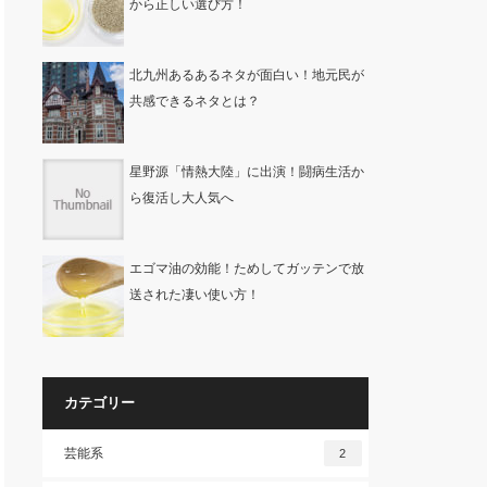
から正しい選び方！
北九州あるあるネタが面白い！地元民が
共感できるネタとは？
星野源「情熱大陸」に出演！闘病生活か
ら復活し大人気へ
エゴマ油の効能！ためしてガッテンで放
送された凄い使い方！
カテゴリー
芸能系
2