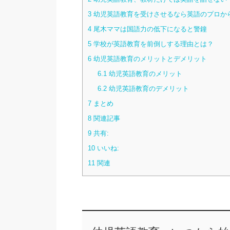
3
幼児英語教育を受けさせるなら英語のプロか
4
尾木ママは国語力の低下になると警鐘
5
学校が英語教育を前倒しする理由とは？
6
幼児英語教育のメリットとデメリット
6.1
幼児英語教育のメリット
6.2
幼児英語教育のデメリット
7
まとめ
8
関連記事
9
共有:
10
いいね:
11
関連