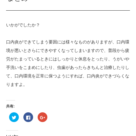
いかがでしたか？
口内炎ができてしまう要因には様々なものがありますが、口内環
境が悪いとさらにできやすくなってしまいますので、普段から疲
労がたまっているときにはしっかりと休息をとったり、うがいや
手洗いをこまめにしたり、虫歯があったらきちんと治療したりし
て、口内環境を正常に保つようにすれば、口内炎ができづらくな
りますよ。
共有:
ク
Facebook
ク
リ
で
リ
ッ
共
ッ
ク
有
ク
し
す
し
て
る
て