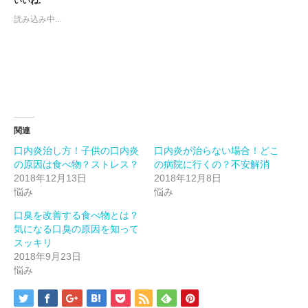
いいね:
Twitter
に
Google+
で
は
で
読み込み中...
共
ク
共
有
リ
有
(新
ッ
(新
し
ク
し
い
し
い
ウ
て
ウ
ィ
く
ィ
ン
だ
ン
ド
さ
ド
ウ
い
ウ
で
(新
で
開
し
開
き
い
き
ま
ウ
ま
関連
す)
ィ
す)
ン
口内炎治し方！子供の口内炎
口内炎が治らない場合！どこ
ド
ウ
の原因は食べ物？ストレス？
の病院に行くの？不安解消
で
開
2018年12月13日
2018年12月8日
き
悩み
悩み
ま
す)
口臭を改善する食べ物とは？
気になる口臭の原因を知って
スッキリ
2018年9月23日
悩み