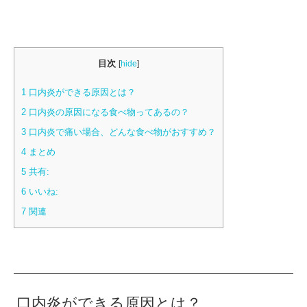
目次
[
hide
]
1
口内炎ができる原因とは？
2
口内炎の原因になる食べ物ってあるの？
3
口内炎で痛い場合、どんな食べ物がおすすめ？
4
まとめ
5
共有:
6
いいね:
7
関連
口内炎ができる原因とは？