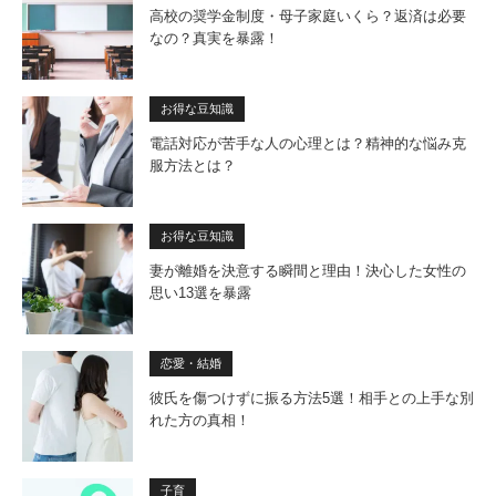
高校の奨学金制度・母子家庭いくら？返済は必要
なの？真実を暴露！
お得な豆知識
電話対応が苦手な人の心理とは？精神的な悩み克
服方法とは？
お得な豆知識
妻が離婚を決意する瞬間と理由！決心した女性の
思い13選を暴露
恋愛・結婚
彼氏を傷つけずに振る方法5選！相手との上手な別
れた方の真相！
子育