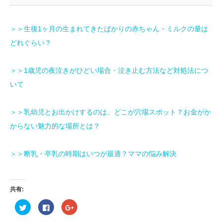
＞＞生後1ヶ月の生まれてきたばかりの赤ちゃん・ミルクの量は
どれぐらい？
＞＞1歳児の夜泣きがひどい場合・泣き止む方法など対処法につ
いて
＞＞乳幼児とお出かけするのは、どこが穴場スポット？お金がか
からない魅力的な場所とは？
＞＞断乳・卒乳の時期はいつが最適？ママの悩み解決
共有:
ク
Facebook
ク
リ
で
リ
ッ
共
ッ