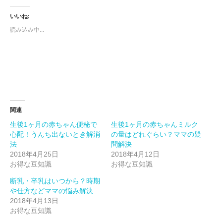
ク
有
ク
し
す
し
て
る
て
いいね:
Twitter
に
Google+
で
は
で
読み込み中...
共
ク
共
有
リ
有
(新
ッ
(新
し
ク
し
い
し
い
ウ
て
ウ
ィ
く
ィ
ン
だ
ン
ド
さ
ド
ウ
い
ウ
で
(新
で
開
し
開
き
い
き
ま
ウ
ま
関連
す)
ィ
す)
ン
生後1ヶ月の赤ちゃん便秘で
生後1ヶ月の赤ちゃんミルク
ド
ウ
心配！うんち出ないとき解消
の量はどれぐらい？ママの疑
で
開
法
問解決
き
2018年4月25日
2018年4月12日
ま
す)
お得な豆知識
お得な豆知識
断乳・卒乳はいつから？時期
や仕方などママの悩み解決
2018年4月13日
お得な豆知識