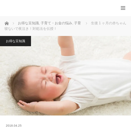
ホーム
お得な豆知識
,
子育て・お金の悩み
,
子育
生後 1 ヶ月の赤ちゃん
寝ないで夜泣き！対処法を伝授！
お得な豆知識
2018.04.25