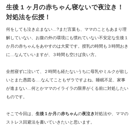
生後 1 ヶ月の赤ちゃん寝ないで夜泣き！
対処法を伝授！
何をしても泣き止まない…?まだ言葉も、ママのこともあまり理
解していない、お腹の外の環境にも慣れていない不安定な生後１
か月の赤ちゃんをあやすのは大変です。授乳の時間も３時間おき
に…なんていいますが、３時間も空けば良い方。
全然寝ずに泣いて、２時間も経たないうちに母乳やミルクが欲し
いとまた愚図る….なんてこともザラですよね。睡眠不足、家事
が進まない…何とかママのイライラの限界がくる前に対処したい
ものです。
そこで今回は、
生後１か月
の
赤ちゃん
の
夜泣き
対処法や、ママの
ストレス回避法を書いていきたいと思います。