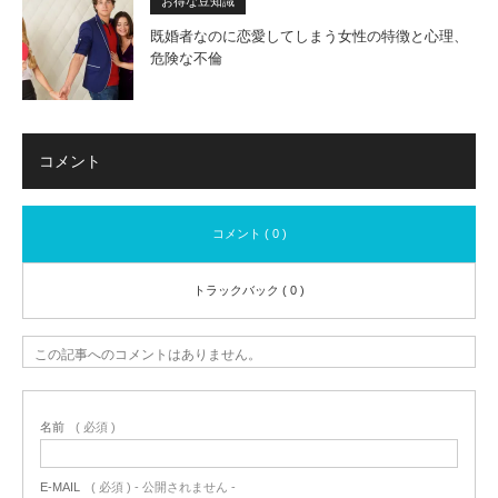
お得な豆知識
既婚者なのに恋愛してしまう女性の特徴と心理、
危険な不倫
コメント
コメント ( 0 )
トラックバック ( 0 )
この記事へのコメントはありません。
名前
( 必須 )
E-MAIL
( 必須 ) - 公開されません -