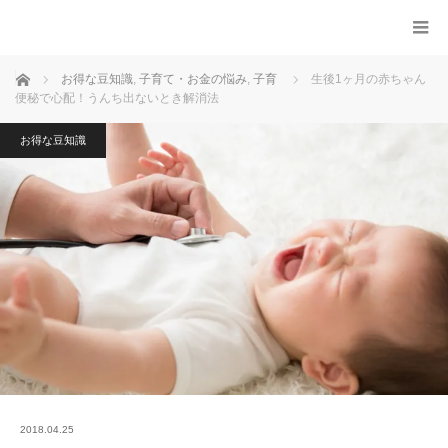
ホーム
お得な豆知識
,
子育て・お金の悩み
,
子育
生後1ヶ月の赤ちゃん
便秘で心配！うんち出ないとき解消法
お得な豆知識
2018.04.25