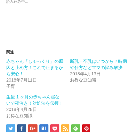
読み込み中...
共
ク
共
有
リ
有
(新
ッ
(新
し
ク
し
い
し
い
ウ
て
ウ
ィ
く
ィ
ン
だ
ン
ド
さ
ド
ウ
い
ウ
で
(新
で
開
し
開
き
い
き
ま
ウ
ま
関連
す)
ィ
す)
ン
赤ちゃん「しゃっくり」の原
断乳・卒乳はいつから？時期
ド
ウ
因と止め方！これで止まるか
や仕方などママの悩み解決
で
開
ら安心！
2018年4月13日
き
2018年7月11日
お得な豆知識
ま
す)
子育
生後 1 ヶ月の赤ちゃん寝な
いで夜泣き！対処法を伝授！
2018年4月25日
お得な豆知識