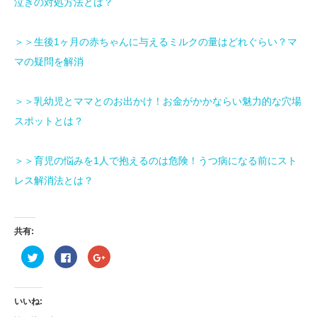
泣きの対処方法とは？
＞＞生後1ヶ月の赤ちゃんに与えるミルクの量はどれぐらい？マ
マの疑問を解消
＞＞乳幼児とママとのお出かけ！お金がかかならい魅力的な穴場
スポットとは？
＞＞育児の悩みを1人で抱えるのは危険！うつ病になる前にスト
レス解消法とは？
共有:
ク
Facebook
ク
リ
で
リ
ッ
共
ッ
ク
有
ク
し
す
し
て
る
て
いいね:
Twitter
に
Google+
で
は
で