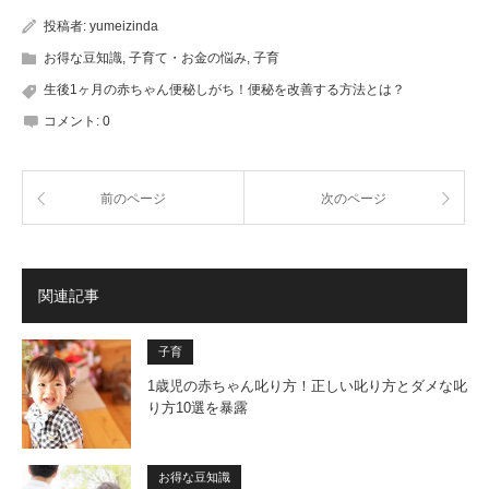
投稿者:
yumeizinda
お得な豆知識
,
子育て・お金の悩み
,
子育
生後1ヶ月の赤ちゃん便秘しがち！便秘を改善する方法とは？
コメント:
0
前のページ
次のページ
関連記事
子育
1歳児の赤ちゃん叱り方！正しい叱り方とダメな叱
り方10選を暴露
お得な豆知識