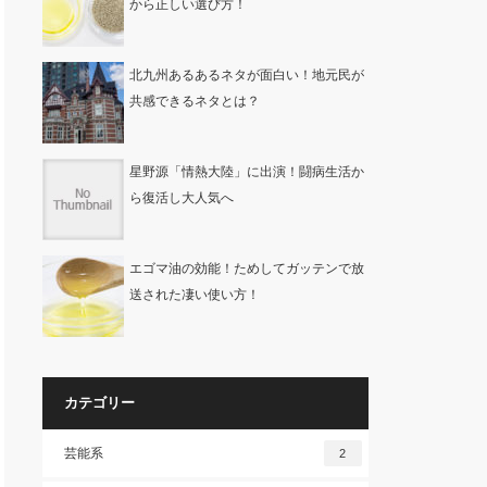
から正しい選び方！
北九州あるあるネタが面白い！地元民が
共感できるネタとは？
星野源「情熱大陸」に出演！闘病生活か
ら復活し大人気へ
エゴマ油の効能！ためしてガッテンで放
送された凄い使い方！
カテゴリー
芸能系
2