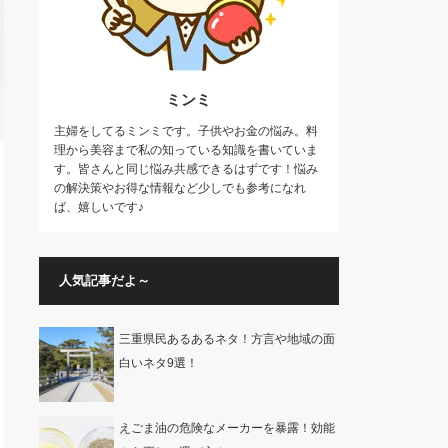
ミンミ
主婦をしてるミンミです。子供やお金の悩み。料
理から美容まで私の知っている知識を書いていま
す。皆さんと同じ悩み共感できるはずです！悩み
の解決策やお得な情報など少しでも参考になれ
ば、嬉しいです♪
人気記事だよ～
三重県民あるあるネタ！方言や地域の面
白いネタ9選！
えごま油の危険なメーカーを暴露！効能