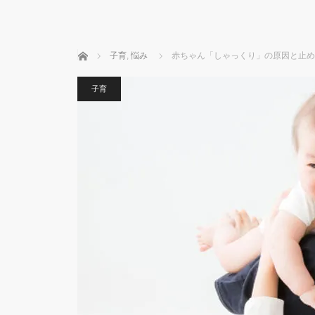
ホーム
子育
,
悩み
赤ちゃん「しゃっくり」の原因と止め
子育