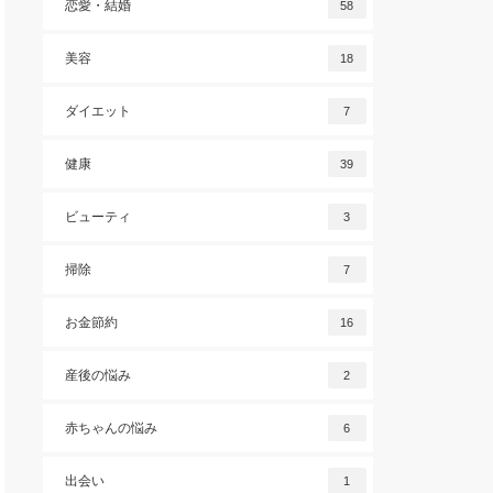
恋愛・結婚
58
美容
18
ダイエット
7
健康
39
ビューティ
3
掃除
7
お金節約
16
産後の悩み
2
赤ちゃんの悩み
6
出会い
1