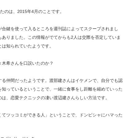
のは、2015年4月のことです。
が合鍵を使って入るところを週刊誌によってスクープされまし
もありました。この情報がでてからも2人は交際を否定していま
とは知られていたようです。
々木希さんを口説いたのか？
する仲間だったようです。渡部建さんはイケメンで、自分でも認
を知っているということで、一緒に食事をし距離を縮めていった
のは、恋愛テクニックの凄い渡辺建さんらしい方法です。
くてツッコミができる人」ということで、ドンピシャにハマった