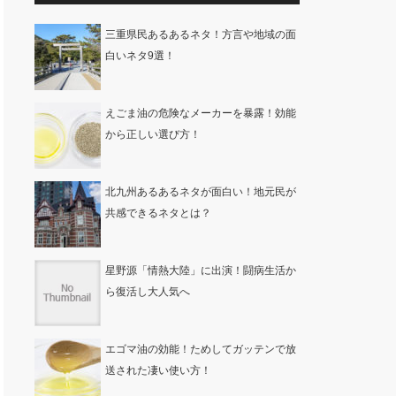
三重県民あるあるネタ！方言や地域の面
白いネタ9選！
えごま油の危険なメーカーを暴露！効能
から正しい選び方！
北九州あるあるネタが面白い！地元民が
共感できるネタとは？
星野源「情熱大陸」に出演！闘病生活か
ら復活し大人気へ
エゴマ油の効能！ためしてガッテンで放
送された凄い使い方！