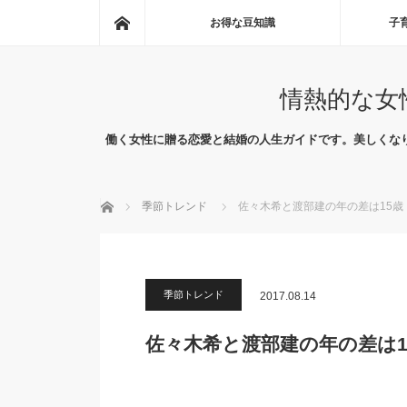
ホーム
お得な豆知識
子
情熱的な女
働く女性に贈る恋愛と結婚の人生ガイドです。美しくな
ホーム
季節トレンド
佐々木希と渡部建の年の差は15歳
季節トレンド
2017.08.14
佐々木希と渡部建の年の差は