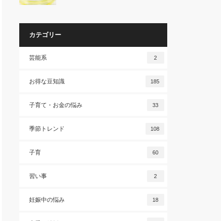
カテゴリー
芸能系
2
お得な豆知識
185
子育て・お金の悩み
33
季節トレンド
108
子育
60
習い事
2
妊娠中の悩み
18