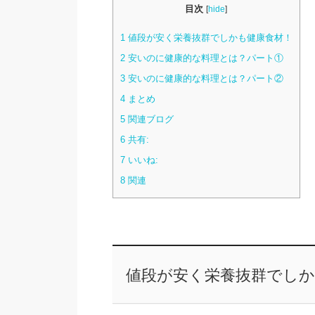
目次
[
hide
]
1
値段が安く栄養抜群でしかも健康食材！
2
安いのに健康的な料理とは？パート①
3
安いのに健康的な料理とは？パート②
4
まとめ
5
関連ブログ
6
共有:
7
いいね:
8
関連
値段が安く栄養抜群でしか