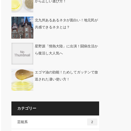
から正しい選び方！
北九州あるあるネタが面白い！地元民が
共感できるネタとは？
星野源「情熱大陸」に出演！闘病生活か
ら復活し大人気へ
エゴマ油の効能！ためしてガッテンで放
送された凄い使い方！
カテゴリー
芸能系
2