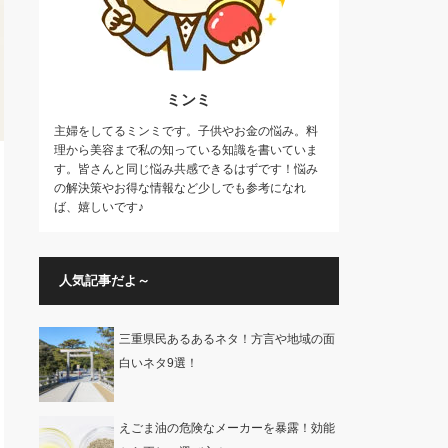
ミンミ
主婦をしてるミンミです。子供やお金の悩み。料
理から美容まで私の知っている知識を書いていま
す。皆さんと同じ悩み共感できるはずです！悩み
の解決策やお得な情報など少しでも参考になれ
ば、嬉しいです♪
人気記事だよ～
三重県民あるあるネタ！方言や地域の面
白いネタ9選！
えごま油の危険なメーカーを暴露！効能