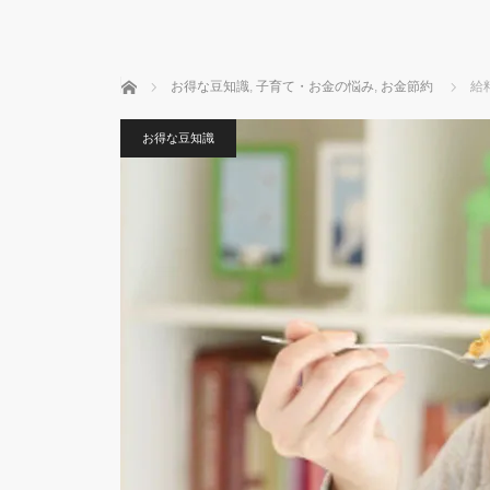
ホーム
お得な豆知識
,
子育て・お金の悩み
,
お金節約
給
お得な豆知識