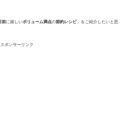
日前
に嬉しい
ボリューム満点
の
節約レシピ
」をご紹介したいと思
スポンサーリンク