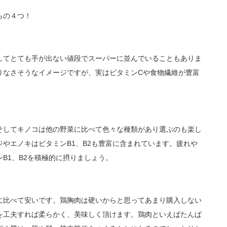
らの４つ！
してとても手が出ない値段でスーパーに並んでいることもありま
りなさそうなイメージですが、実はビタミンCや食物繊維が豊富
。
そしてキノコは他の野菜に比べて色々な種類があり選ぶのも楽し
やエノキはビタミンB1、B2も豊富に含まれています。疲れや
B1、B2を積極的に摂りましょう。
に比べて安いです。鶏胸肉は硬いからと思ってあまり購入しない
を工夫すれば柔らかく、美味しく頂けます。鶏肉といえばたんぱ